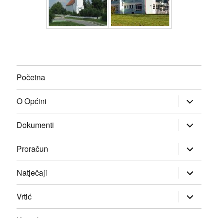
Početna
proširi
O Općini
podizborn
proširi
Dokumenti
podizborn
proširi
Proračun
podizborn
proširi
Natječaji
podizborn
proširi
Vrtić
podizborn