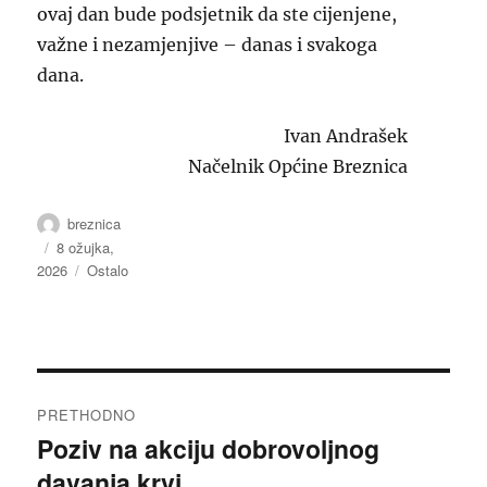
ovaj dan bude podsjetnik da ste cijenjene,
važne i nezamjenjive – danas i svakoga
dana.
Ivan Andrašek
Načelnik Općine Breznica
Autor
breznica
Objavljeno
8 ožujka,
2026
dana
Kategorije
Ostalo
Navigacija
PRETHODNO
objava
Poziv na akciju dobrovoljnog
Prethodna
davanja krvi
objava: