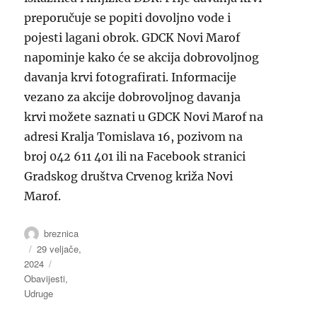
preporučuje se popiti dovoljno vode i
pojesti lagani obrok. GDCK Novi Marof
napominje kako će se akcija dobrovoljnog
davanja krvi fotografirati. Informacije
vezano za akcije dobrovoljnog davanja
krvi možete saznati u GDCK Novi Marof na
adresi Kralja Tomislava 16, pozivom na
broj 042 611 401 ili na Facebook stranici
Gradskog društva Crvenog križa Novi
Marof.
Autor
breznica
Objavljeno
29 veljače,
2024
dana
Kategorije
Obavijesti
,
Udruge