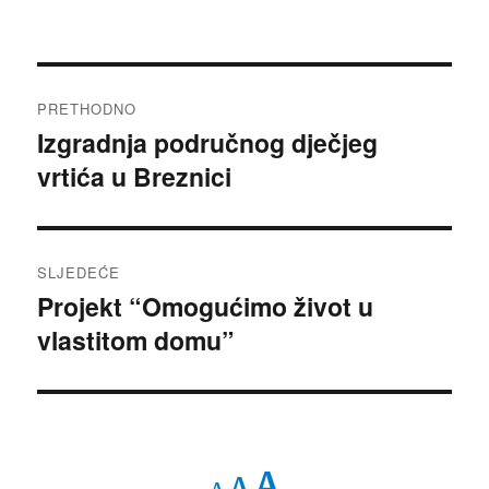
Navigacija
PRETHODNO
objava
Izgradnja područnog dječjeg
Prethodna
vrtića u Breznici
objava:
SLJEDEĆE
Projekt “Omogućimo život u
Sljedeća
vlastitom domu”
objava:
Decrease
Reset
Increase
A
A