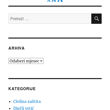
A
font
font
size.
font
PRE
size.
Pretraži:
size.
ARHIVA
Arhiva
KATEGORIJE
Civilna zaštita
Dječji vrtić