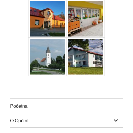
Početna
proširi
O Općini
podizborn