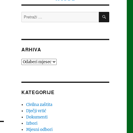
font
font
font
size.
PRETRAŽI
Pretraži:
size.
size.
ARHIVA
Arhiva
KATEGORIJE
Civilna zaštita
Dječji vrtić
Dokumenti
Izbori
Mjesni odbori