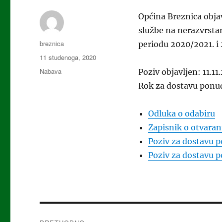
Općina Breznica obja
službe na nerazvrst
Autor
breznica
periodu 2020/2021. i
Objavljeno
11 studenoga, 2020
dana
Kategorije
Nabava
Poziv objavljen: 11.11
Rok za dostavu ponud
Odluka o odabiru
Zapisnik o otvaranj
Poziv za dostavu 
Poziv za dostavu p
Navigacija