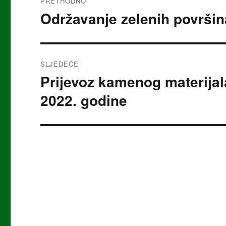
PRETHODNO
objava
Održavanje zelenih površi
Prethodna
objava:
SLJEDEĆE
Prijevoz kamenog materijala
Sljedeća
objava:
2022. godine