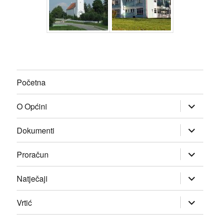
Početna
proširi
O Općini
podizborn
proširi
Dokumenti
podizborn
proširi
Proračun
podizborn
proširi
Natječaji
podizborn
proširi
Vrtić
podizborn