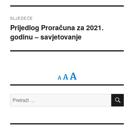
SLJEDEĆE
Prijedlog Proračuna za 2021.
Sljedeća
godinu – savjetovanje
objava:
Decrease
Reset
Increase
A
A
A
font
font
size.
font
PRE
size.
Pretraži:
size.