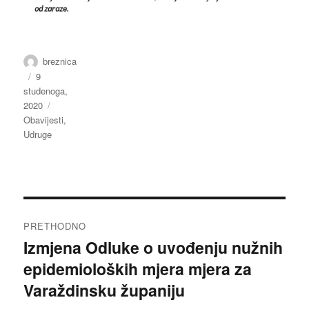
Autor
breznica
Objavljeno
9
studenoga,
dana
2020
Kategorije
Obavijesti
,
Udruge
Navigacija
PRETHODNO
objava
Izmjena Odluke o uvođenju nužnih
Prethodna
epidemioloških mjera mjera za
objava:
Varaždinsku županiju