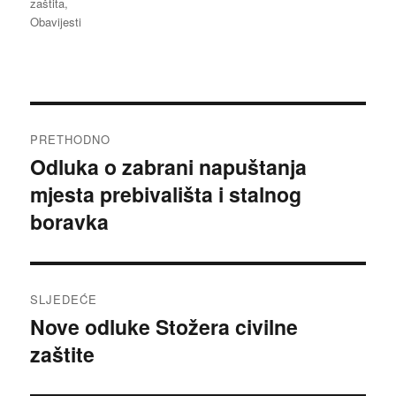
zaštita
,
Obavijesti
Navigacija
PRETHODNO
objava
Odluka o zabrani napuštanja
Prethodna
mjesta prebivališta i stalnog
objava:
boravka
SLJEDEĆE
Nove odluke Stožera civilne
Sljedeća
zaštite
objava: