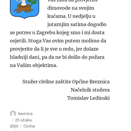
dimovode na svojim
kućama. U nedjelju u
jutarnjim satima dogodio
se potres u Zagrebu kojeg smo i mi dosta
osjetili. Stoga Vas ovim putem molimo da
provjerite da li je sve u redu, jer dolaze
hladniji dani, pa da ne bi došlo do požara
na Vašim objektima.
Stožer civilne zaštite Općine Breznica
Načelnik stožera
Tomislav Ledinski
Autor
breznica
Objavljeno
23 ožujka,
2020
dana
Kategorije
Civilna