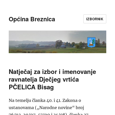
Općina Breznica
IZBORNIK
Natječaj za izbor i imenovanje
ravnatelja Dječjeg vrtića
PČELICA Bisag
Na temelju članka 40. i 41. Zakona o
ustanovama („Narodne novine“ broj
76/93, 29/97, 47/99 i 35/08), članka 37.