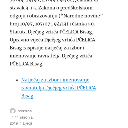
stavak 3. i 5. Zakona o predškolskom
odgoju i obrazovanju (“Narodne novine”
broj 10/97, 107/07 i 94/13) i članka 50.
Statuta Dječjeg vrtića PČELICA Bisag,
Upravno vijeća Dječjeg vrtića PČELICA
Bisag raspisuje natječaj za izbor i
imenovanje ravnatelja Dječjeg vrtića
PČELICA Bisag.
Natječaj za izbor i imenovanje
ravnatelja Dječjeg vrtića PČELICA
Bisag
Autor
breznica
Objavljeno
11 siječnja,
2019
dana
Kategorije
Dječji