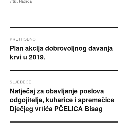
vrtić
,
Natječaji
Navigacija
PRETHODNO
objava
Plan akcija dobrovoljnog davanja
Prethodna
krvi u 2019.
objava:
SLJEDEĆE
Natječaj za obavljanje poslova
Sljedeća
odgojitelja, kuharice i spremačice
objava:
Dječjeg vrtića PČELICA Bisag