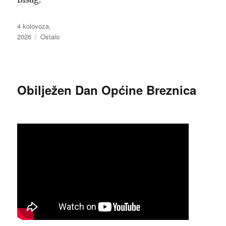
Objavljeno
4 kolovoza,
dana
2026
Kategorije
Ostalo
Obilježen Dan Općine Breznica