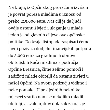
Na kraju, iz Općinskog proračuna izvršen
je povrat poreza mladima u iznosu od
preko 215.000 eura. Naš cilj je da ljudi
ovdje ostanu živjeti i ulaganje u mlade
jedan je od glavnih ciljeva ove općinske
politike. Do kraja listopada raspisati ćemo
javni poziv za dodjelu financijskih potpora
do 4.000 eura za gradnju ili obnovu
obiteljskih kuća mladima s područja
Općine Breznica, čime želimo pomoći i
zadržati mlade obitelji da ostanu živjeti u
našoj Općini. Na ovom području vidimo i
neke pomake. U posljednjih nekoliko
mjeseci vratilo nam se nekoliko mladih
obitelji, a svaki njihov dolazak za nas je