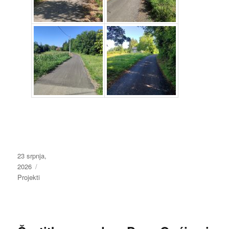
Objavljeno
23 srpnja,
dana
2026
Kategorije
Projekti