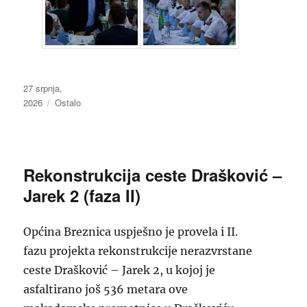
Objavljeno
27 srpnja,
dana
2026
Kategorije
Ostalo
Rekonstrukcija ceste Drašković –
Jarek 2 (faza II)
Općina Breznica uspješno je provela i II.
fazu projekta rekonstrukcije nerazvrstane
ceste Drašković – Jarek 2, u kojoj je
asfaltirano još 536 metara ove