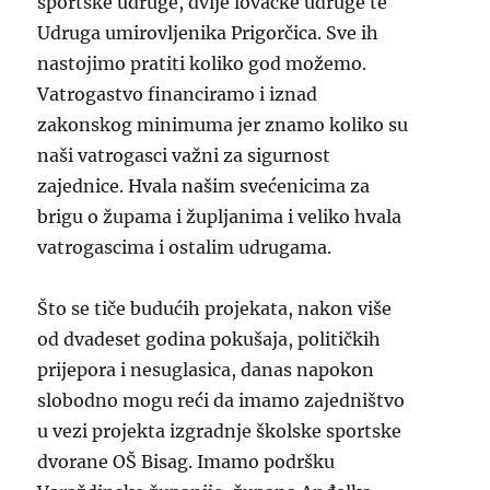
sportske udruge, dvije lovačke udruge te
Udruga umirovljenika Prigorčica. Sve ih
nastojimo pratiti koliko god možemo.
Vatrogastvo financiramo i iznad
zakonskog minimuma jer znamo koliko su
naši vatrogasci važni za sigurnost
zajednice. Hvala našim svećenicima za
brigu o župama i župljanima i veliko hvala
vatrogascima i ostalim udrugama.
Što se tiče budućih projekata, nakon više
od dvadeset godina pokušaja, političkih
prijepora i nesuglasica, danas napokon
slobodno mogu reći da imamo zajedništvo
u vezi projekta izgradnje školske sportske
dvorane OŠ Bisag. Imamo podršku