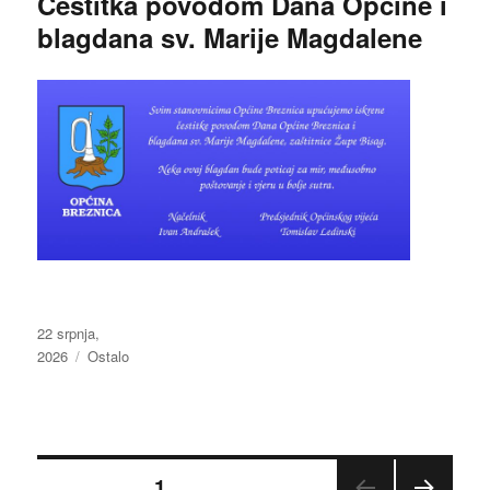
Čestitka povodom Dana Općine i
blagdana sv. Marije Magdalene
Objavljeno
22 srpnja,
dana
2026
Kategorije
Ostalo
Brojevi
STRANICA
1