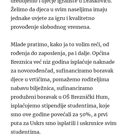
uređujemo i dječje igralište u Draškoviću.
Želimo da djeca u svim naseljima imaju
jednake uvjete za igru i kvalitetno
provođenje slobodnog vremena.
Mlade pratimo, kako ja to volim reći, od
rođenja do zaposlenja, pa i dalje. Općina
Breznica već niz godina isplaćuje naknade
za novorođenčad, sufinanciramo boravak
djece u vrtićima, pomažemo roditeljima
nabavu bilježnica, sufinanciramo
produženi boravak u OŠ Breznički Hum,
isplaćujemo stipendije studentima, koje
smo ove godine povećali za 50%, a prvi
puta za Uskrs smo isplatili i uskrsnice svim
studentima.