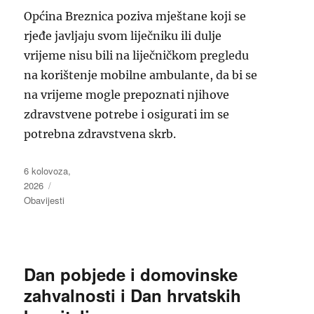
Općina Breznica poziva mještane koji se
rjeđe javljaju svom liječniku ili dulje
vrijeme nisu bili na liječničkom pregledu
na korištenje mobilne ambulante, da bi se
na vrijeme mogle prepoznati njihove
zdravstvene potrebe i osigurati im se
potrebna zdravstvena skrb.
Objavljeno
6 kolovoza,
dana
2026
Kategorije
Obavijesti
Dan pobjede i domovinske
zahvalnosti i Dan hrvatskih